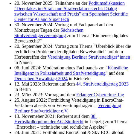
20. November 2025: Teilnahme an der
Podiumsdiskussion
"Deepfakes im Straf- und Strafverfahrensrecht: Dialog
zwischen Wissenschaft und Praxis" am Speinshart Scientific
Center for AI and SuperTech
30. November 2024: Vortrag und Fachpanel auf den
Moritzburger Tagen der
Sächsischen
Strafverteidigervereinigung
zum Thema "Ein neues digitales
Beweisrecht?"
20. September 2024: Vortrag zum Thema "Überblick über die
rechtlichen Probleme der digitalen Beweismittel" auf dem
Herbsttreffen der
Vereinigung Berliner Strafverteidiger*innen
in Nauen
06. Juni 2024: Moderation eines Fachpanels zu: "
Künstliche
Intelligenz in Polizeiarbeit und Strafverteidigung
" auf dem
Deutschen Anwaltstag 2024
in Bielefeld
12. Mai 2023: Referent auf dem
44. Strafverteidigertag 2023
in Berlin
23. März 2023: Vortrag auf dem
Erlanger Cybercrime Tag
25. August 2022: Fortbildung Verteidigung in EncroChat-
Verfahren abseits von Verwertungsfragen –
Vereinigung
Berliner Strafverteidiger e.V.
13. Novemeber 2021: Referent auf dem
38.
Herbstkolloquium der AG-Strafrecht
in Leipzig zum Thema
„Encrochat – technische und rechtliche Aspekte“
24. Juni 2021: Fortbildung EncroChat & Sky ECC global: