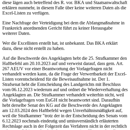
diese lägen auch betreffend des R. vor. BKA und Staatsanwaltschaft
erklären nunmehr, in diesem Falle über keine weiteren Daten als die
Excel-Listen zu verfügen.
Eine Nachfrage der Verteidigung bei dem die Abfangmaßnahme in
Frankreich anordnenden Gericht führt zu keiner Herausgabe
weiterer Daten.
Wer die Excellisten erstellt hat, ist unbekannt. Das BKA erklärt
dazu, diese nicht erstellt zu haben.
Auf die Beschwerde des Angeklagten hebt die 25. Strafkammer den
Haftbefehl am 20.10.2023 auf und verweist darauf, dass gem. Art.
267 AEUV vor einer Beantwortung der Vorlagefragen nicht
verhandelt werden kann, da die Frage der Verwertbarkeit der Excel-
Listen vorentscheidend für die Beweisaufnahme ist. Der 1.
Strafsenat hebt die Entscheidung des Landgerichts mit Beschluss
vom 06.12.2023 wiederum auf und ordnet die Wiederverhaftung des
Angeklagten an. Die Strafkammer verhandelt weiterhin nicht, weil
die Vorlagefragen vom EuGH nicht beantwortet sind. Daraufhin
hebt derselbe Senat des KG auf die Beschwerde des Angeklagten
am 12.03.2024 den Haftbefehl wegen Unverhältnismäßigkeit auf,
weil die Strafkammer "trotz der in der Entscheidung des Senats vom
6.12.2023 nochmals eindeutig und umissverständlch erläuterten
Rechtslage auch in der Folgezeit das Verfahren nicht in der rechtlich