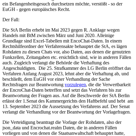
ein Befangenheitsgesuch durchsetzen möchte, verstößt - so der
EuGH - gegen europäisches Recht.
Der Fall:
Die StA Berlin erhebt im Mai 2023 gegen R. Anklage wegen
Handels mit BtM zwischen März und Juni 2020. Alleinige
Grundlage sind Excel-Tabellen mit EncoChat-Daten. In einem
Rechtshilfeordner der Verfahrensakte behauptet die StA, es lägen
Rohdaten zu diesen Chats vor, also Daten, aus denen die genutzten
Funkzellen, Zeitangaben etc. ersichtlich sind, wie in anderen Fällen
auch. Zugleich verlangt die Behörde die Verhaftung des
Angeschuldigten. Die 25. Strafkammer des LG Berlin eröffnet das
Verfahren Anfang August 2023, lehnt aber die Verhaftung ab, und
beschließt, dem EuGH vor einer Verhandlung der Sache
Rechtsfragen zur Beantwortung
vorzulegen
, die die Verwertbarkeit
der EncroChat-Daten betreffen und setzt das Verfahren bis zur
Beantwortung der Fragen aus. Auf die Beschwerde der StA Berlin
erlässt der 1.Senat des Kammergerichts den Haftbefehl und hebt am
13. September 2023 die Aussetzung des Verfahrens auf. Der Senat
verlangt die Verhandlung vor der Beantwortung der Vorlagefragen.
Die Verteidigung beantragt die Vorlage der Rohdaten, also der
json_data und Encrochat.realm Daten, die in anderen Fällen
vorliegen und von denen die Staatsanwaltschaft behauptet hatte,